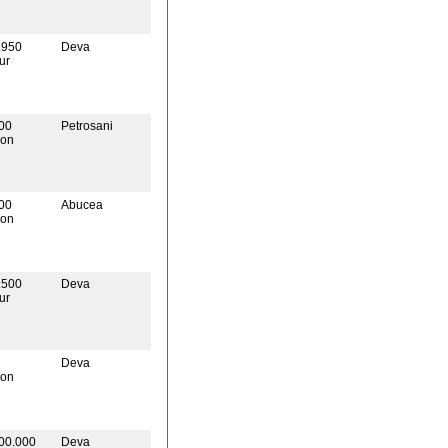
.950
Deva
ur
00
Petrosani
on
00
Abucea
on
.500
Deva
ur
Deva
on
00.000
Deva