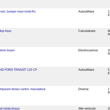
troen Jumper maxi-inmtr.Ro
Autoutilitare
2
E
ptop Asus
Calculatoare
8
R
ssimo braun
Electrocasnice
2
R
ND FORD TRANSIT 125 CP
Autoutilitare
5
E
mparam deseu carton, maculatura
Diverse
1
R
nd rulota knaus
Alte-vehicule
2