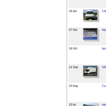
18 Ian
Ci
07 Noi
le
18 Oct
ta
14 Sep
VA
23 Aug
Cu
10 Iul
va