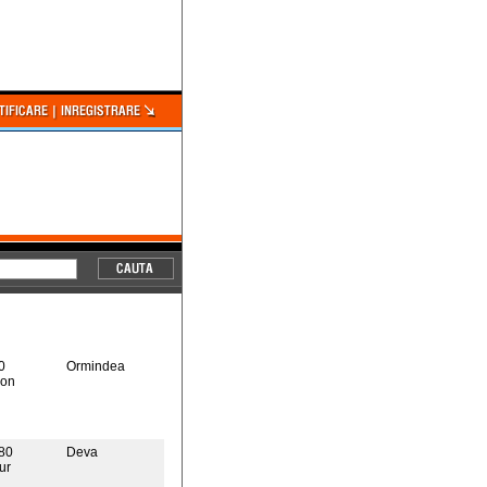
0
Ormindea
on
80
Deva
ur