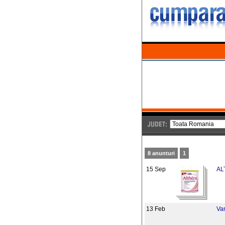
8 anunturi
1
15 Sep
AL
13 Feb
Van