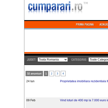
32 anunturi
1
2
3
4
24 Iun
Proprietatea imobiliara rezidentiala
09 Feb
Vind loturi de 400 mp la 7.000 euro 